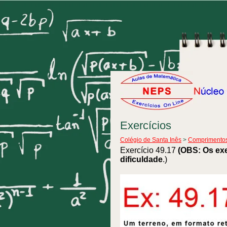
Exercícios
Colégio de Santa Inês
>
Comprimentos 
Exercício 49.17
(OBS: Os ex
dificuldade
.)