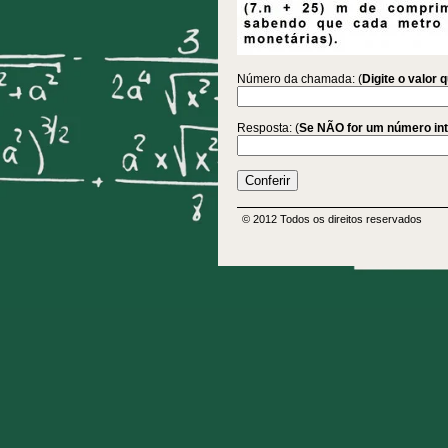
Número da chamada: (
Digite o valor 
Resposta: (
Se NÃO for um número int
© 2012 Todos os direitos reservados